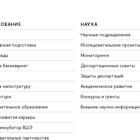
ЗОВАНИЕ
НАУКА
Научные подразделения
вская подготовка
Исследовательские проекты
иады
Мониторинги
в бакалавриат
Диссертационные советы
Защиты диссертаций
в магистратуру
Академическое развитие
нтура
Конкурсы и гранты
ительное образование
Внешние научно-информаци
развития карьеры
-инкубатор ВШЭ
вательные партнерства