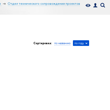
я
Отдел технического сопровождения проектов
Сортировка:
по названию
по году