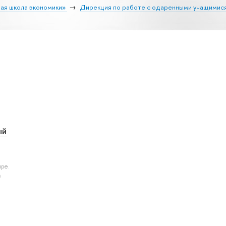
ая школа экономики»
Дирекция по работе с одаренными учащимис
ый
ире.
а