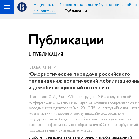
Национальный исследовательский университет «Высш
и аналитики
Публикации
Публикации
1 ПУБЛИКАЦИЯ
ГЛАВА КНИГИ
Юмористические передачи российского
телевидения: политический мобилизационн
и демобилизационный потенциал
Шепелева С. А.
, В кн.: Сборник трудов 19-й международной
конференции студентов и аспирантов «Медиа в современном м
Молодые исследователи»Вып. 20.: СПб.: Институт «Высшая школ
журналистики и массовых коммуникаций» федерального
государственного бюджетного образовательного учреждения
высшего профессионального образования «Санкт-Петербургский
государственный университет», 2020.
В работе предпринята попытка определить мобилизационный