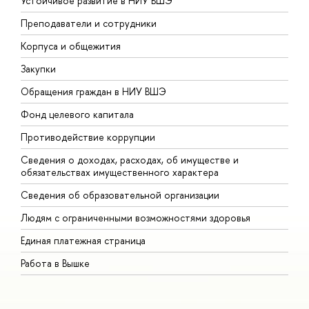
Устойчивое развитие в НИУ ВШЭ
О
Преподаватели и сотрудники
П
Корпуса и общежития
В
Закупки
П
Обращения граждан в НИУ ВШЭ
А
Фонд целевого капитала
Д
Противодействие коррупции
Ц
Сведения о доходах, расходах, об имуществе и
Б
обязательствах имущественного характера
О
Сведения об образовательной организации
О
Людям с ограниченными возможностями здоровья
Единая платежная страница
Работа в Вышке