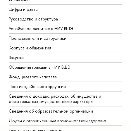
Цифры и факты
Л
Руководство и структура
Д
Устойчивое развитие в НИУ ВШЭ
О
Преподаватели и сотрудники
П
Корпуса и общежития
В
Закупки
П
Обращения граждан в НИУ ВШЭ
А
Фонд целевого капитала
Д
Противодействие коррупции
Ц
Сведения о доходах, расходах, об имуществе и
Б
обязательствах имущественного характера
О
Сведения об образовательной организации
О
Людям с ограниченными возможностями здоровья
Единая платежная страница