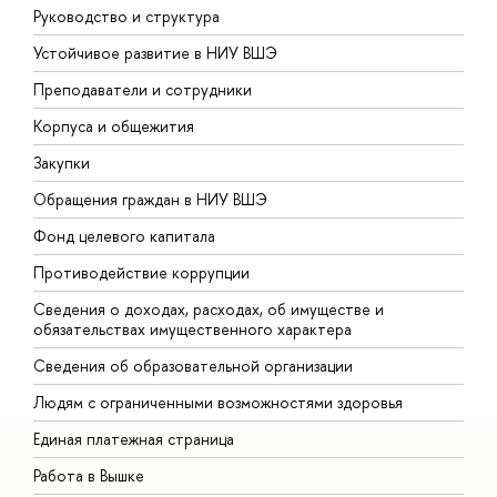
Руководство и структура
Д
Устойчивое развитие в НИУ ВШЭ
О
Преподаватели и сотрудники
П
Корпуса и общежития
В
Закупки
П
Обращения граждан в НИУ ВШЭ
А
Фонд целевого капитала
Д
Противодействие коррупции
Ц
Сведения о доходах, расходах, об имуществе и
Б
обязательствах имущественного характера
О
Сведения об образовательной организации
О
Людям с ограниченными возможностями здоровья
Единая платежная страница
Работа в Вышке