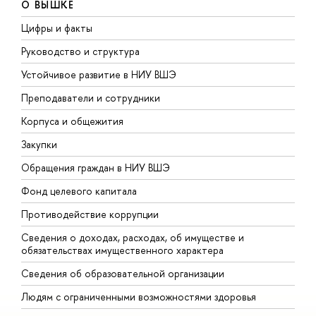
О ВЫШКЕ
Цифры и факты
Л
Руководство и структура
Д
Устойчивое развитие в НИУ ВШЭ
О
Преподаватели и сотрудники
П
Корпуса и общежития
В
Закупки
П
Обращения граждан в НИУ ВШЭ
А
Фонд целевого капитала
Д
Противодействие коррупции
Ц
Сведения о доходах, расходах, об имуществе и
Б
обязательствах имущественного характера
О
Сведения об образовательной организации
О
Людям с ограниченными возможностями здоровья