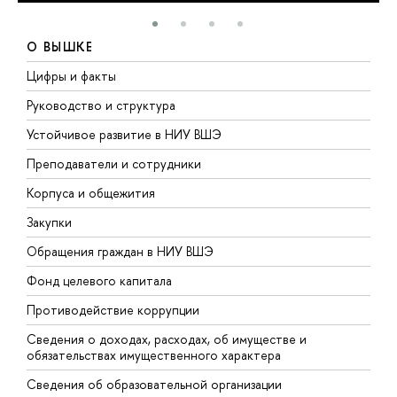
О ВЫШКЕ
Цифры и факты
Л
Руководство и структура
Д
Устойчивое развитие в НИУ ВШЭ
О
Преподаватели и сотрудники
П
Корпуса и общежития
В
Закупки
П
Обращения граждан в НИУ ВШЭ
А
Фонд целевого капитала
Д
Противодействие коррупции
Ц
Сведения о доходах, расходах, об имуществе и
Б
обязательствах имущественного характера
О
Сведения об образовательной организации