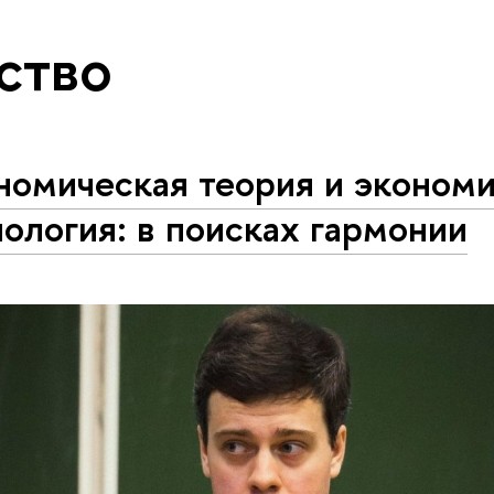
ство
номическая теория и эконом
ология: в поисках гармонии