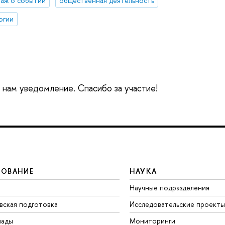
аж о событии
общественная деятельность
огии
е нам уведомление. Спасибо за участие!
ЗОВАНИЕ
НАУКА
Научные подразделения
вская подготовка
Исследовательские проекты
иады
Мониторинги