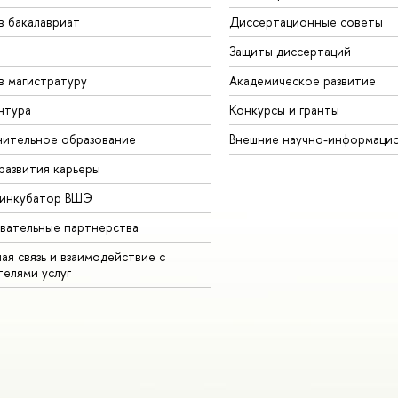
в бакалавриат
Диссертационные советы
Защиты диссертаций
в магистратуру
Академическое развитие
нтура
Конкурсы и гранты
ительное образование
Внешние научно-информаци
развития карьеры
-инкубатор ВШЭ
вательные партнерства
ая связь и взаимодействие с
телями услуг