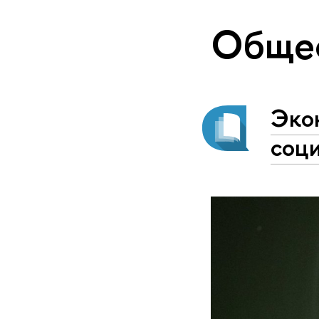
Обще
Эко
соци