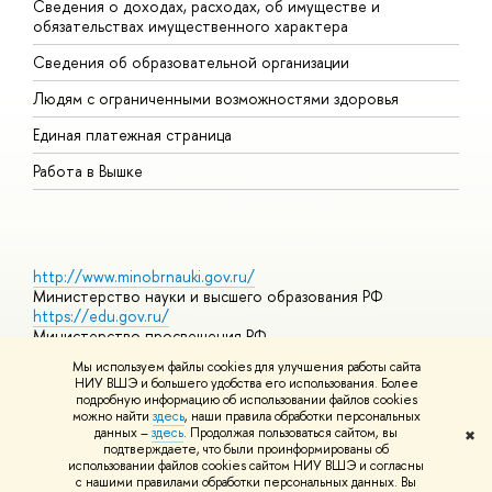
Сведения о доходах, расходах, об имуществе и
Б
обязательствах имущественного характера
О
Сведения об образовательной организации
О
Людям с ограниченными возможностями здоровья
Единая платежная страница
Работа в Вышке
http://www.minobrnauki.gov.ru/
Министерство науки и высшего образования РФ
https://edu.gov.ru/
Министерство просвещения РФ
https://elearning.hse.ru/mooc
Мы используем файлы cookies для улучшения работы сайта
Массовые открытые онлайн-курсы
НИУ ВШЭ и большего удобства его использования. Более
подробную информацию об использовании файлов cookies
можно найти
здесь
, наши правила обработки персональных
данных –
здесь
. Продолжая пользоваться сайтом, вы
✖
© НИУ ВШЭ 1993–2026
Адреса и контакты
Условия
подтверждаете, что были проинформированы об
использования материалов
Политика конфиденциальности
Карта
использовании файлов cookies сайтом НИУ ВШЭ и согласны
сайта
с нашими правилами обработки персональных данных. Вы