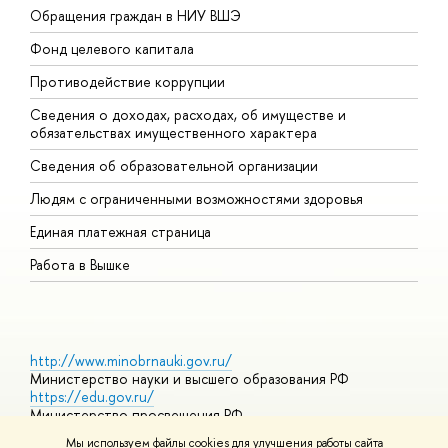
Обращения граждан в НИУ ВШЭ
А
Фонд целевого капитала
Д
Противодействие коррупции
Ц
Сведения о доходах, расходах, об имуществе и
Б
обязательствах имущественного характера
О
Сведения об образовательной организации
О
Людям с ограниченными возможностями здоровья
Единая платежная страница
Работа в Вышке
http://www.minobrnauki.gov.ru/
Министерство науки и высшего образования РФ
https://edu.gov.ru/
Министерство просвещения РФ
https://elearning.hse.ru/mooc
Мы используем файлы cookies для улучшения работы сайта