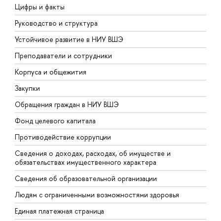
Цифры и факты
Л
Руководство и структура
Д
Устойчивое развитие в НИУ ВШЭ
О
Преподаватели и сотрудники
П
Корпуса и общежития
В
Закупки
П
Обращения граждан в НИУ ВШЭ
А
Фонд целевого капитала
Д
Противодействие коррупции
Ц
Сведения о доходах, расходах, об имуществе и
Б
обязательствах имущественного характера
О
Сведения об образовательной организации
О
Людям с ограниченными возможностями здоровья
Единая платежная страница