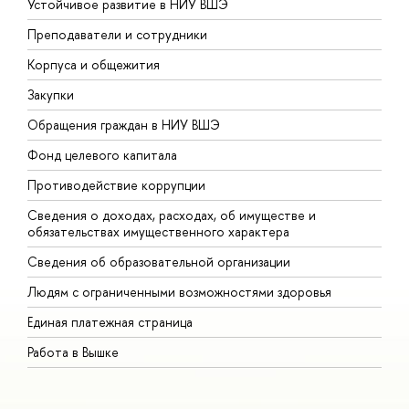
Устойчивое развитие в НИУ ВШЭ
О
Преподаватели и сотрудники
П
Корпуса и общежития
В
Закупки
П
Обращения граждан в НИУ ВШЭ
А
Фонд целевого капитала
Д
Противодействие коррупции
Ц
Сведения о доходах, расходах, об имуществе и
Б
обязательствах имущественного характера
О
Сведения об образовательной организации
О
Людям с ограниченными возможностями здоровья
Единая платежная страница
Работа в Вышке