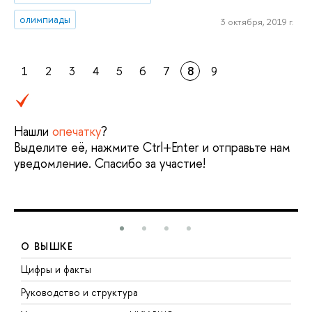
олимпиады
3 октября, 2019 г.
1
2
3
4
5
6
7
8
9
Нашли
опечатку
?
Выделите её, нажмите Ctrl+Enter и отправьте нам
уведомление. Спасибо за участие!
О ВЫШКЕ
Цифры и факты
Л
Руководство и структура
Д