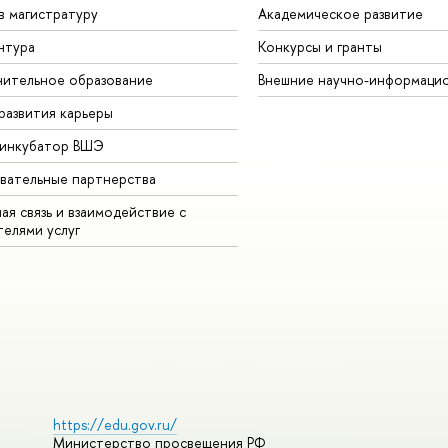
в магистратуру
Академическое развитие
нтура
Конкурсы и гранты
ительное образование
Внешние научно-информаци
развития карьеры
-инкубатор ВШЭ
вательные партнерства
ая связь и взаимодействие с
телями услуг
https://edu.gov.ru/
Министерство просвещения РФ