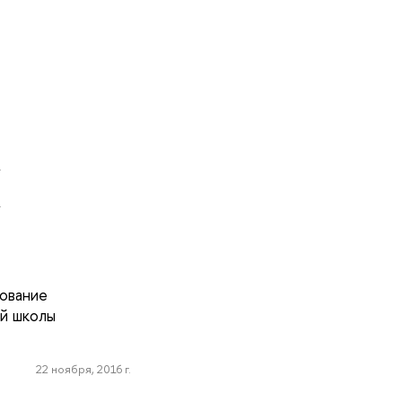
а
и
зование
ей школы
22 ноября, 2016 г.