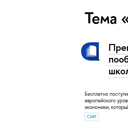
Тема
Пре
поо
шко
Бесплатно поступи
европейского уров
экономики, которы
СМИ