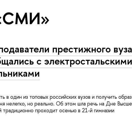
 «СМИ»
подаватели престижного вуз
бщались с электростальским
льниками
ть в один из топовых российских вузов и получить обра
ня нелегко, но реально. Об этом шла речь на Дне Высш
й традиционно проходит осенью в 21-й гимназии