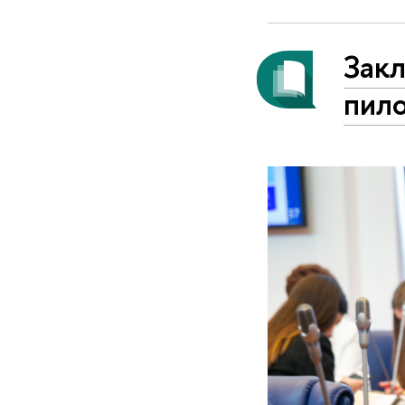
Зак
пил