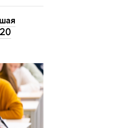
сшая
/20