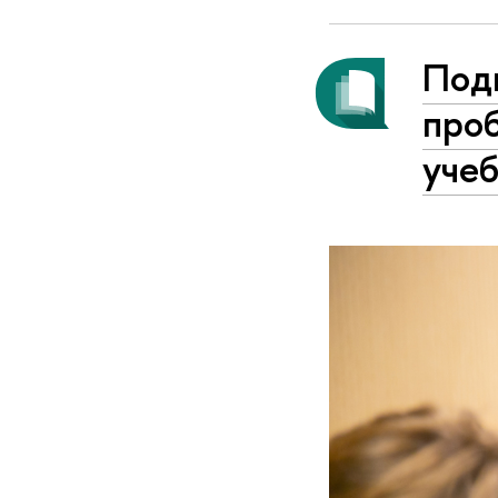
Под
проб
уче