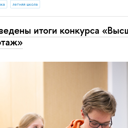
вка
летняя школа
ведены итоги конкурса «Выс
отаж»