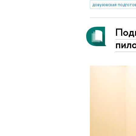
довузовская подгото
Под
пил