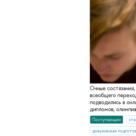
Очные состязания,
всеобщего переход
подводились в онл
дипломов, олимпиа
Поступающим
ста
довузовская подгото