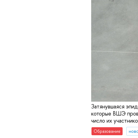
Затянувшаяся эпид
которые ВШЭ прово
число их участнико
Образование
нов