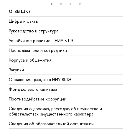
О ВЫШКЕ
Цифры и факты
Л
Руководство и структура
Д
Устойчивое развитие в НИУ ВШЭ
О
Преподаватели и сотрудники
П
Корпуса и общежития
В
Закупки
П
Обращения граждан в НИУ ВШЭ
А
Фонд целевого капитала
Д
Противодействие коррупции
Ц
Сведения о доходах, расходах, об имуществе и
Б
обязательствах имущественного характера
О
Сведения об образовательной организации
О