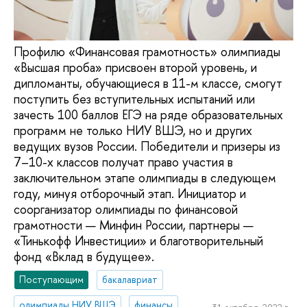
Профилю «Финансовая грамотность» олимпиады
«Высшая проба» присвоен второй уровень, и
дипломанты, обучающиеся в 11-м классе, смогут
поступить без вступительных испытаний или
зачесть 100 баллов ЕГЭ на ряде образовательных
программ не только НИУ ВШЭ, но и других
ведущих вузов России. Победители и призеры из
7–10-х классов получат право участия в
заключительном этапе олимпиады в следующем
году, минуя отборочный этап. Инициатор и
соорганизатор олимпиады по финансовой
грамотности — Минфин России, партнеры —
«Тинькофф Инвестиции» и благотворительный
фонд «Вклад в будущее».
Поступающим
бакалавриат
олимпиады НИУ ВШЭ
финансы
31 октября, 2022 г.